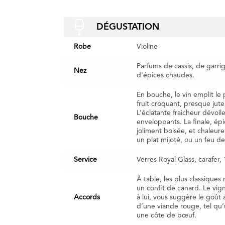
DÉGUSTATION
Robe
Violine
Parfums de cassis, de garrig
Nez
d'épices chaudes.
En bouche, le vin emplit le 
fruit croquant, presque jute
L’éclatante fraicheur dévoil
Bouche
enveloppants. La finale, épi
joliment boisée, et chaleur
un plat mijoté, ou un feu d
Service
Verres Royal Glass, carafer,
À table, les plus classiques
un confit de canard. Le vig
Accords
à lui, vous suggère le goût 
d’une viande rouge, tel qu’
une côte de bœuf.