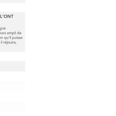
L'ONT
igné
hors empli de
en qu’il puisse
l réjouira,