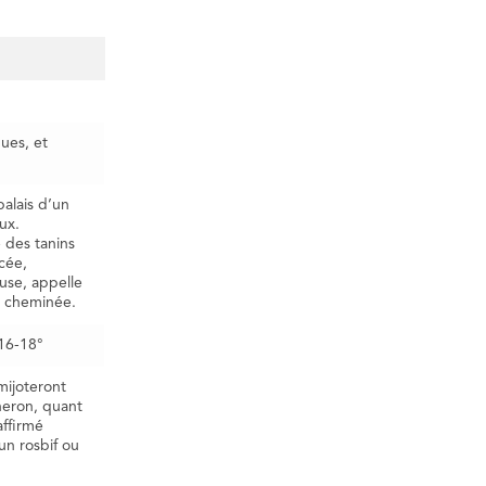
ues, et
palais d’un
ux.
e des tanins
cée,
euse, appelle
e cheminée.
 16-18°
 mijoteront
neron, quant
affirmé
un rosbif ou