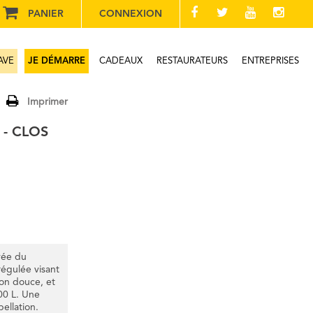
PANIER
CONNEXION
AVE
JE DÉMARRE
CADEAUX
RESTAURATEURS
ENTREPRISES
Imprimer
 - CLOS
vée du
égulée visant
ion douce, et
00 L. Une
ellation.