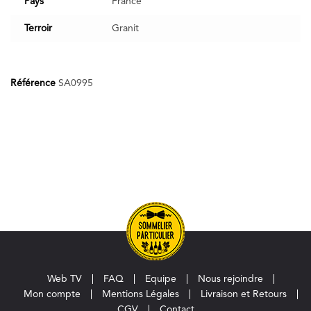
Pays
France
Terroir
Granit
Référence
SA0995
Web TV
FAQ
Equipe
Nous rejoindre
Mon compte
Mentions Légales
Livraison et Retours
CGV
Contact